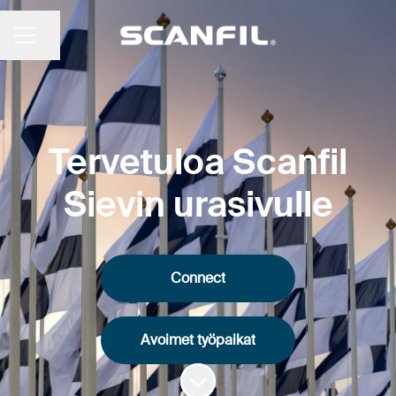
Jaa sivu
URAVALIKKO
Tervetuloa Scanfil
Sievin urasivulle
Connect
Avoimet työpaikat
Siirry sisältöön